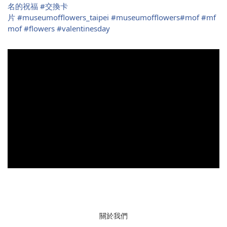
名的祝福
#
交換卡
片
#
museumofflowers_taipei
#
museumofflowers
#
mof
#
mf
mof
#
flowers
#
valentinesday
關於我們