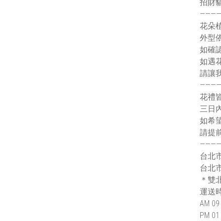
招財貓尺
———
花朵
外型
如確
如遇
請讓
———
花禮
三日
如希
請提
———
台北
台北
＊雙
運送
AM 09 
PM 01 