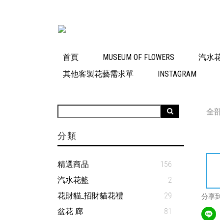
首頁
MUSEUM OF FLOWERS
汽水
其他客製花藝需求單
INSTAGRAM
全
分類
精選商品
156
汽水花籃
2
花財貓_招財貓花禮
29
分享
盆花 廊
81