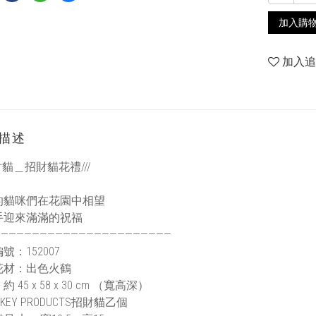
加入購
加入
描述
花財貓＿招財貓花禮///
的貓咪們在花園中相望
手迎來滿滿的祝福
———————————————————————
號：152007
花材：出色火鶴
 45 x 58 x 30 cm （寬高深）
KEY PRODUCTS招財貓乙個