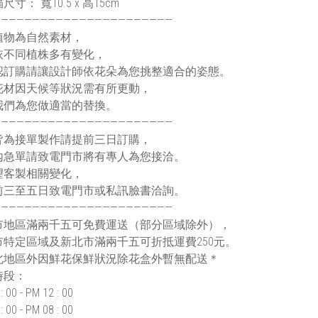
寸： 寬10.5 x 高15cm
———————————————————————
植物為自然素材，
依不同植株多有變化，
認訂購請讓設計師依花朵為您挑整適合的姿態。
花材因天候等狀況需有所更動，
我們為您做適當的替換。
———————————————————————
皆為接單製作請提前三日訂購，
內急單請致電門市將有專人為您接洽。
望客製相關變化，
前三至五日致電門市或私訊臉書洽詢。
———————————————————————
市地區滿兩千五可免費運送（部分區域除外），
市特定區域及新北市滿兩千五可折抵運費250元。
北地區外因鮮花保鮮狀況除花盒外暫無配送＊
時段：
: 00 - PM 12 : 00
: 00 - PM 08 : 00