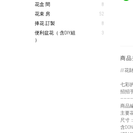
花盒 間
8
花束 房
52
捧花 訂製
8
便利盆花（ 含DIY組
3
）
商品
///
七彩
招招
———
商品編
主要
尺寸：約
含DON