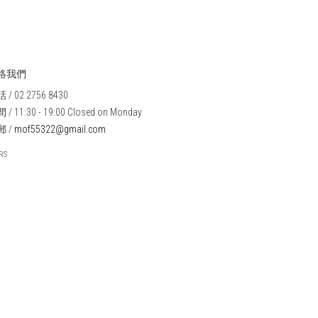
絡我們
 / 02 2756 8430
/ 11:30 - 19:00 Closed on Monday
郵 /
mof55322@gmail.com
RS